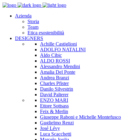
Azienda
Storia
Team
Etica esostenibilità
DESIGNERS
Achille Castiglioni
ADOLFO NATALINI
Aldo Cibic
ALDO ROSSI
Alessandro Mendini
Amalia Del Ponte
Andrea Branzi
Charles Pfister
Danilo Silvestrin
David Palterer
ENZO MARI
Ettore Sottsass
Feix & Merlin
Giuseppe Raboni e Michelle Montefusco
Guglielmo Renzi
José Lévy
Luca Scacchetti
Marcelo Joulia