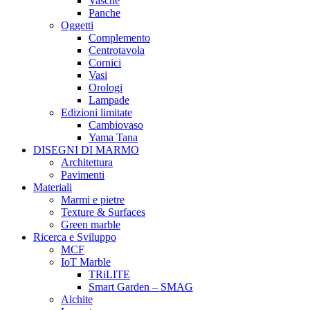
Vasche
Panche
Oggetti
Complemento
Centrotavola
Cornici
Vasi
Orologi
Lampade
Edizioni limitate
Cambiovaso
Yama Tana
DISEGNI DI MARMO
Architettura
Pavimenti
Materiali
Marmi e pietre
Texture & Surfaces
Green marble
Ricerca e Sviluppo
MCF
IoT Marble
TRiLITE
Smart Garden – SMAG
Alchite